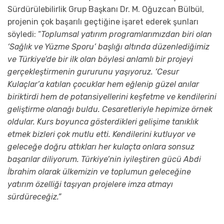
Sürdürülebilirlik Grup Başkanı Dr. M. Oğuzcan Bülbül
,
projenin çok başarılı geçtiğine işaret ederek şunları
söyledi:
“
T
oplumsal yatırım programlarımızdan biri olan
‘Sağlık ve Yüzme Sporu’ başlığı altında düzenlediğimiz
ve Türkiye’de bir ilk olan böylesi anlamlı bir projeyi
gerçekleştirmenin gururunu yaşıyoruz
.
‘Cesur
Kulaçlar’a
katılan çocuklar hem eğlenip güzel anılar
biriktirdi hem de potansiyellerini keşfetme ve kendilerini
geliştirme olanağı buldu. Cesaretle
r
iyle hepimize örnek
oldular. Kurs boyunca gösterdikleri gelişime tanıklık
etmek bizleri çok mutlu etti. Kendilerini kutluyor ve
geleceğe doğru attıkları her kulaçta onlara sonsuz
başarılar diliyorum. Türkiye’nin iyileştiren gücü Abdi
İbrahim olarak ülkemizin ve toplumun geleceğine
yatırım özelliği taşıyan projelere imza atmayı
sürdüreceğiz.”