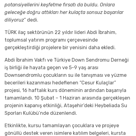
potansiyellerini keşfetme fırsatı da buldu. Onlara
geleceğe doğru attıkları her kulaçta sonsuz başarılar
diliyoruz
” dedi.
TÜRK ilaç sektörünün 22 yıldır lideri Abdi İbrahim,
toplumsal yatırım programı çerçevesinde
gerçekleştirdiği projelere bir yenisini daha
ekledi
.
Abdi İbrahim Vakfı ve
Türkiye
Down
Sendromu Derneği
iş
birliği ile hayata geçen
ve
5-
9
yaş arası
Down
sendromlu çocukların su ile tanışması ve yüzme
becerileri kazanması
hedeflenen
“Cesur Kulaçlar”
proje
si, 16 haftalık kurs döneminin ardından başarıyla
tamamlandı
.
1
0
Şubat –
1
Haziran
arasında gerçekleşen
projenin kapanış etkinliği, Ataşehir’deki Heybeliada
Su
Sporları Kulübü
’nde düzenlendi.
Etkinlikte, kursu tamamlayan çocuklara ve projeye
gönüllü destek veren isimlere katılım belgeleri, k
ursta