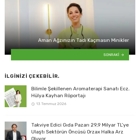
Aman Ağzınızın Tadı Kaçmasın Minikler
SONRAKI
İLGINIZI ÇEKEBILIR.
Bilimle Şekillenen Aromaterapi Sanatı Ecz.
Hülya Kayhan Röportajı
13 Temmuz 2026
Takviye Edici Gıda Pazarı 29,9 Milyar TL’ye
Ulaştı Sektörün Öncüsü Orzax Halka Arz
Oluyor