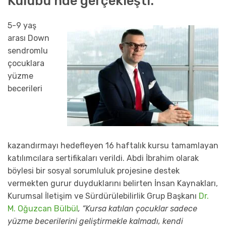
Kulübü
’nde gerçekleşti.
5-
9
yaş
arası
Down
sendromlu
çocuklara
yüzme
becerileri
kazandırmayı hedefl
eyen 16 haftalık kursu tamamlayan
katılımcılara sertifikaları verildi.
Abdi İbrahim
olarak
böylesi bir
sosyal sorumluluk
projesine destek
vermekten gurur duyduklarını belirten
İnsan Kaynakları,
Kurumsal İletişim ve Sürdürülebilirlik Grup Başkanı
Dr.
M. Oğuzcan Bülbül
, “
Kursa katılan çocuklar sadece
yüzme becerilerini geliştirmekle kalmadı, kendi