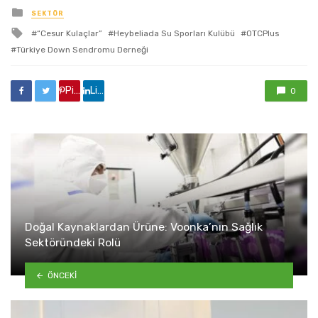
yayınlanan
SEKTÖR
ile
“Cesur Kulaçlar”
Heybeliada Su Sporları Kulübü
OTCPlus
etkilendi
Türkiye Down Sendromu Derneği
Pinterest'de paylaş
Linkedin'de paylaş
0
Doğal Kaynaklardan Ürüne: Voonka’nın Sağlık
Sektöründeki Rolü
ÖNCEKI