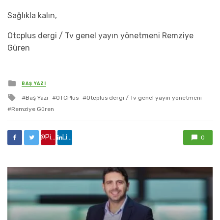
Sağlıkla kalın,
Otcplus dergi / Tv genel yayın yönetmeni Remziye
Güren
yayınlanan
BAŞ YAZI
ile
Baş Yazı
OTCPlus
Otcplus dergi / Tv genel yayın yönetmeni
etkilendi
Remziye Güren
Pinterest'de paylaş
Linkedin'de paylaş
0