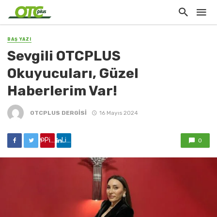
BAŞ YAZI
Sevgili OTCPLUS
Okuyucuları, Güzel
Haberlerim Var!
OTCPLUS DERGİSİ
16 Mayıs 2024
Pinterest'de paylaş
Linkedin'de paylaş
0