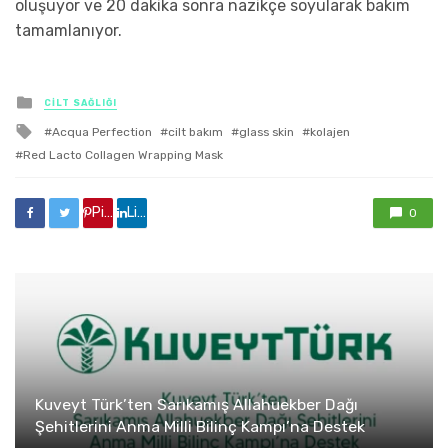
oluşuyor ve 20 dakika sonra nazikçe soyularak bakım
tamamlanıyor.
yayınlanan
CİLT SAĞLIĞI
ile
Acqua Perfection
cilt bakım
glass skin
kolajen
etkilendi
Red Lacto Collagen Wrapping Mask
Pinterest'de paylaş
Linkedin'de paylaş
0
Kuveyt Türk’ten Sarıkamış Allahuekber Dağı
Şehitlerini Anma Milli Bilinç Kampı’na Destek