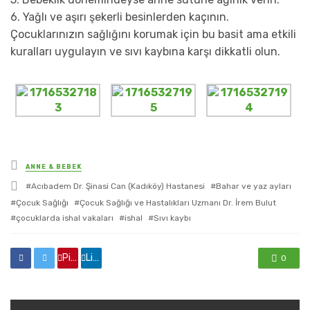
6.
Yağlı ve aşırı şekerli besinlerden kaçının.
Çocuklarınızın sağlığını korumak için bu basit ama etkili
kuralları uygulayın ve sıvı kaybına karşı dikkatli olun.
yayınlanan
ANNE & BEBEK
ile
Acıbadem Dr. Şinasi Can (Kadıköy) Hastanesi
Bahar ve yaz ayları
etkilendi
Çocuk Sağlığı
Çocuk Sağlığı ve Hastalıkları Uzmanı Dr. İrem Bulut
çocuklarda ishal vakaları
ishal
Sıvı kaybı
Pinterest'de paylaş
Linkedin'de paylaş
0