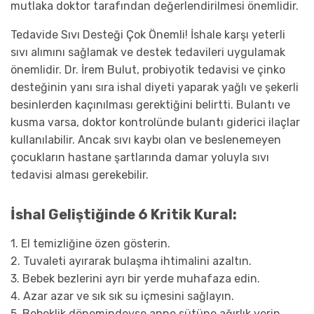
mutlaka doktor tarafından değerlendirilmesi önemlidir.
Tedavide Sıvı Desteği Çok Önemli!
İshale karşı yeterli
sıvı alımını sağlamak ve destek tedavileri uygulamak
önemlidir. Dr. İrem Bulut, probiyotik tedavisi ve çinko
desteğinin yanı sıra ishal diyeti yaparak yağlı ve şekerli
besinlerden kaçınılması gerektiğini belirtti. Bulantı ve
kusma varsa, doktor kontrolünde bulantı giderici ilaçlar
kullanılabilir. Ancak sıvı kaybı olan ve beslenemeyen
çocukların hastane şartlarında damar yoluyla sıvı
tedavisi alması gerekebilir.
İshal Geliştiğinde 6 Kritik Kural:
1.
El temizliğine özen gösterin.
2.
Tuvaleti ayırarak bulaşma ihtimalini azaltın.
3.
Bebek bezlerini ayrı bir yerde muhafaza edin.
4.
Azar azar ve sık sık su içmesini sağlayın.
5.
Bebeklik dönemindeyse anne sütüne ağırlık verin.