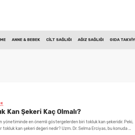
NME
ANNE & BEBEK
CİLT SAĞLIĞI
AĞIZ SAĞLIĞI
GIDA TAKVİY
ME
uk Kan Şekeri Kaç Olmalı?
n yönetiminde en önemli göstergelerden biri tokluk kan şekeridir. Peki,
bir tokluk kan şekeri değeri nedir? Uzm. Dr. Selma Erciyas, bu konuda ...