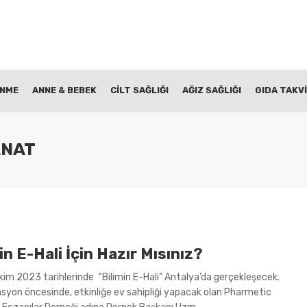
ENME
ANNE & BEBEK
CİLT SAĞLIĞI
AĞIZ SAĞLIĞI
GIDA TAKVİ
ANAT
in E-Hali İçin Hazır Mısınız?
im 2023 tarihlerinde “Bilimin E-Hali” Antalya’da gerçekleşecek.
syon öncesinde, etkinliğe ev sahipliği yapacak olan Pharmetic