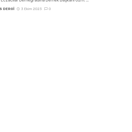
i Eczacılar Derneği adına Dernek Başkanı Uzm. ...
S DERGİ
3 Ekim 2023
0