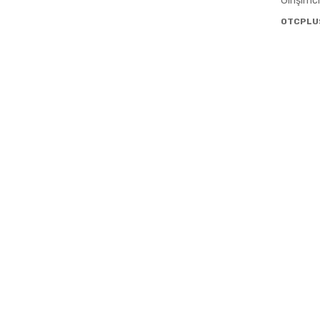
Girişimc
OTCPLU