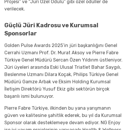
Projesi” ve “Jüri Özel Ödülü” gibi özel ödüller de
verilecek.
Güçlü Jüri Kadrosu ve Kurumsal
Sponsorlar
Golden Pulse Awards 2025’in jüri başkanlığını Genel
Cerrahi Uzmanı Prof. Dr. Murat Aksoy ve Pierre Fabre
Türkiye Genel Müdürü Sercan Özen Yıldırım üstleniyor.
Jüri üyeleri arasında Eski Ulusal Triatlet Bahar Saygılı,
Beslenme Uzmanı Dilara Koçak, Philips Türkiye Genel
Müdürü Gamze Arbak ve Eksim Holding Kurumsal
İletişim Direktörü Yusuf Ekiz gibi sektörün birçok
başarılı ismi bulunuyor.
Pierre Fabre Türkiye, ilkinden bu yana yarışmanın
güven ve kalitesine şahitlik ederek, bu yıl da Kurumsal
Sponsor olarak desteklemeye devam ediyor. NG Enjoy
ise iyi yaşam projelerinin yarışacağı Health & Wellness