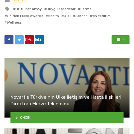
SEKTÖR
ile
Dr. Murat Aksoy
Duygu Karadeniz
Farma
etkilendi
Golden Pulse Awards
Health
OTC
Sercan Özen Yıldırım
Wellness
Pinterest'de paylaş
Linkedin'de paylaş
0
Novartis Türkiye’nin Ülke İletişim ve Hasta İlişkileri
Direktörü Merve Tekin oldu
ÖNCEKI