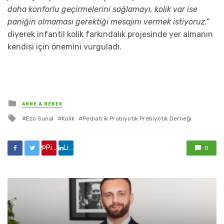
daha konforlu geçirmelerini sağlamayı, kolik var ise
paniğin olmaması gerektiği mesajını vermek istiyoruz.”
diyerek infantil kolik farkındalık projesinde yer almanın
kendisi için önemini vurguladı.
yayınlanan
ANNE & BEBEK
ile
Ezo Sunal
Kolik
Pediatrik Probiyotik Prebiyotik Derneği
etkilendi
Pinterest'de paylaş
Linkedin'de paylaş
0