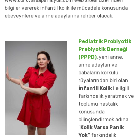
www.kolikvarsapanikyok.com web sitesi üzerinden
bilgiler vererek infantil kolik ile mücadele konusunda
ebeveynlere ve anne adaylarına rehber olacak.
Pediatrik Probiyotik
Prebiyotik Derneği
(PPPD)
,
yeni anne,
anne adayları ve
babaların korkulu
rüyalarından biri olan
İnfantil Kolik
ile ilgili
farkındalık yaratmak ve
toplumu hastalık
konusunda
bilinçlendirmek adına
“
Kolik Varsa Panik
Yok”
farkındalık