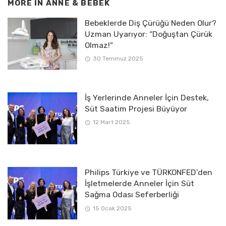
MORE IN
ANNE & BEBEK
Bebeklerde Diş Çürüğü Neden Olur?
Uzman Uyarıyor: “Doğuştan Çürük
Olmaz!”
30 Temmuz 2025
İş Yerlerinde Anneler İçin Destek,
Süt Saatim Projesi Büyüyor
12 Mart 2025
Philips Türkiye ve TÜRKONFED’den
İşletmelerde Anneler İçin Süt
Sağma Odası Seferberliği
15 Ocak 2025