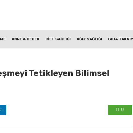
NME
ANNE & BEBEK
CİLT SAĞLIĞI
AĞIZ SAĞLIĞI
GIDA TAKVİY
şmeyi Tetikleyen Bilimsel
'de paylaş
0