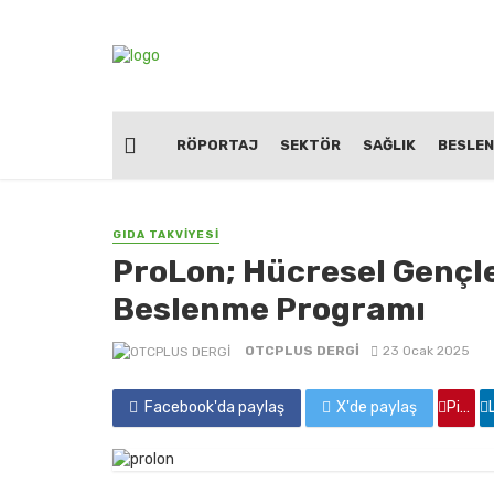
RÖPORTAJ
SEKTÖR
SAĞLIK
BESLE
GIDA TAKVİYESİ
ProLon; Hücresel Gençle
Beslenme Programı
OTCPLUS DERGİ
23 Ocak 2025
Facebook'da paylaş
X'de paylaş
Pinterest'de paylaş
Linkedin