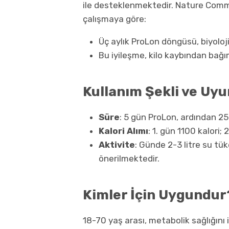
ile desteklenmektedir. Nature Commu
çalışmaya göre:
Üç aylık ProLon döngüsü, biyoloj
Bu iyileşme, kilo kaybından bağı
Kullanım Şekli ve Uy
Süre
: 5 gün ProLon, ardından 25
Kalori Alımı
: 1. gün 1100 kalori; 
Aktivite
: Günde 2-3 litre su t
önerilmektedir.
Kimler İçin Uygundur
18-70 yaş arası, metabolik sağlığını 