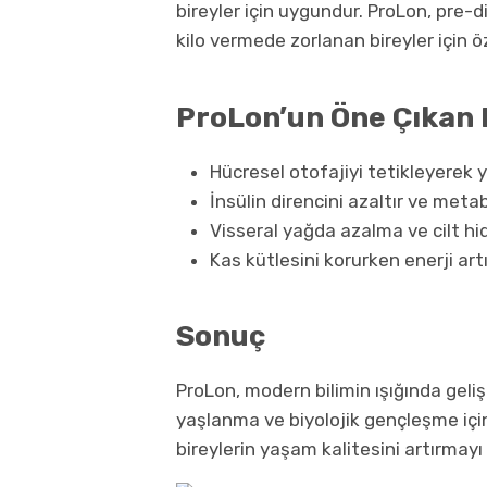
bireyler için uygundur. ProLon, pre-d
kilo vermede zorlanan bireyler için ö
ProLon’un Öne Çıkan 
Hücresel otofajiyi tetikleyerek 
İnsülin direncini azaltır ve metabol
Visseral yağda azalma ve cilt hi
Kas kütlesini korurken enerji artı
Sonuç
ProLon, modern bilimin ışığında gelişt
yaşlanma ve biyolojik gençleşme için
bireylerin yaşam kalitesini artırmay