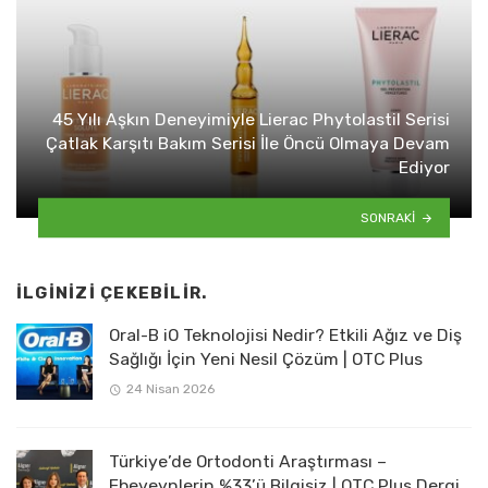
45 Yılı Aşkın Deneyimiyle Lierac Phytolastil Serisi
Çatlak Karşıtı Bakım Serisi İle Öncü Olmaya Devam
Ediyor
SONRAKI
İLGINIZI ÇEKEBILIR.
Oral-B iO Teknolojisi Nedir? Etkili Ağız ve Diş
Sağlığı İçin Yeni Nesil Çözüm | OTC Plus
24 Nisan 2026
Türkiye’de Ortodonti Araştırması –
Ebeveynlerin %33’ü Bilgisiz | OTC Plus Dergi