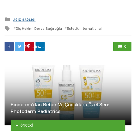
yayınlanan
AĞIZ SAĞLIĞI
ile
Diş Hekimi Derya Sağıroğlu
Estetik International
etkilendi
Pinterest'de paylaş
Linkedin'de paylaş
0
Bioderma’dan Bebek Ve Çocuklara Özel Seri:
Photoderm Pediatrics
ÖNCEKI