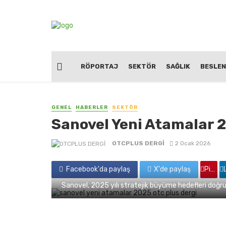
RÖPORTAJ
SEKTÖR
SAĞLIK
BESLE
GENEL
HABERLER
SEKTÖR
Sanovel Yeni Atamalar 2
OTCPLUS DERGİ
2 Ocak 2026
Facebook'da paylaş
X'de paylaş
Pinterest'de paylaş
Linkedin
Sanovel, 2025 yılı stratejik büyüme hedefleri doğr