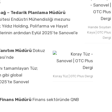
.
ağ – Tedarik Planlama Müdürü
sitesi Endüstri Mühendisliği mezunu
 Yıldız Holding, Polifarma ve Hayat
Hande Soydan
erinin ardından Eylül 2025’te Sanovel’e
Kaya | OTC Plus
Dergi
Tanıtım Müdürü
Dokuz
tesi’nde
ını tamamlayan Tüz;
gibi global
Koray Tüz | OTC Plus Dergi
025’te Sanovel
 Finans Müdürü
Finans sektöründe QNB