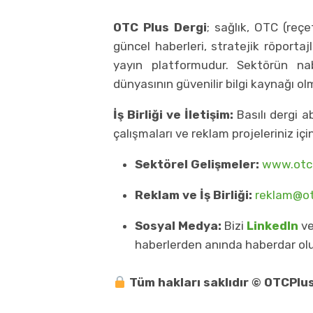
OTC Plus Dergi
; sağlık, OTC (reçe
güncel haberleri, stratejik röportajl
yayın platformudur. Sektörün nabz
dünyasının güvenilir bilgi kaynağı o
İş Birliği ve İletişim:
Basılı dergi ab
çalışmaları ve reklam projeleriniz içi
Sektörel Gelişmeler:
www.otcp
Reklam ve İş Birliği:
reklam@ot
Sosyal Medya:
Bizi
LinkedIn
v
haberlerden anında haberdar ol
Tüm hakları saklıdır © OTCPlu