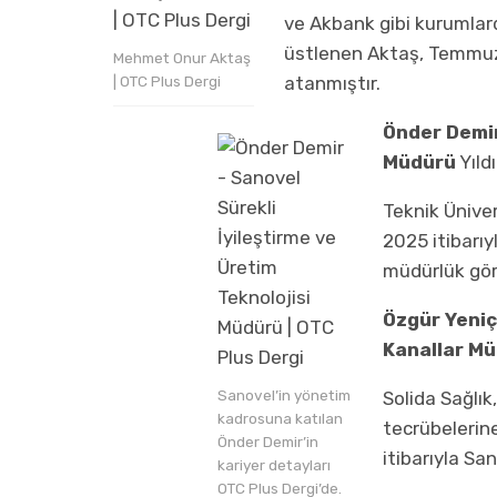
ve Akbank gibi kurumlard
üstlenen Aktaş, Temmuz
Mehmet Onur Aktaş
atanmıştır.
| OTC Plus Dergi
Önder Demir
Müdürü
Yıld
Teknik Ünive
2025 itibarı
müdürlük göre
Özgür Yeniçe
Kanallar M
Sanovel’in yönetim
Solida Sağlık
kadrosuna katılan
tecrübelerin
Önder Demir’in
itibarıyla S
kariyer detayları
OTC Plus Dergi’de.