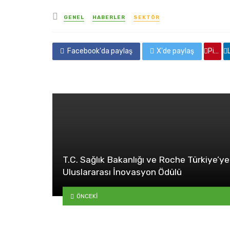
yayınlanan
GENEL
HABERLER
SEKTÖR
Facebook'da paylaş
X'de paylaş
Pinterest'de paylaş
Linkedin
T.C. Sağlık Bakanlığı ve Roche Türkiye’ye
Uluslararası İnovasyon Ödülü
ÖNCEKI