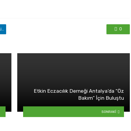
'de paylaş
0
Etkin Eczacılık Derneği Antalya’da “Öz
Bakım” İçin Buluştu
SONRAKI