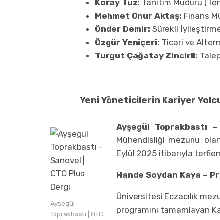
Koray Tüz:
Tanıtım Müdürü (T
Mehmet Onur Aktaş:
Finans M
Önder Demir:
Sürekli İyileştir
Özgür Yeniçeri:
Ticari ve Alte
Turgut Çağatay Zincirli:
Talep
Yeni Yöneticilerin Kariyer Yolc
Ayşegül Toprakbastı –
Mühendisliği mezunu olan 
Eylül 2025 itibarıyla terfie
Hande Soydan Kaya – Pr
Üniversitesi Eczacılık me
Ayşegül
programını tamamlayan Kaya
Toprakbastı | OTC