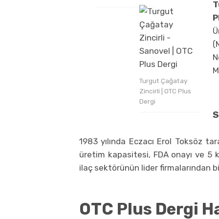
T
P
Ü
(
N
M
Turgut Çağatay
Zincirli | OTC Plus
Dergi
S
1983 yılında Eczacı Erol Toksöz ta
üretim kapasitesi, FDA onayı ve 5 k
ilaç sektörünün lider firmalarından bir
OTC Plus Dergi H