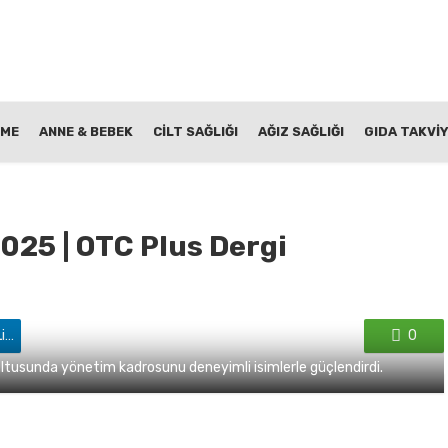
NME
ANNE & BEBEK
CİLT SAĞLIĞI
AĞIZ SAĞLIĞI
GIDA TAKVİY
025 | OTC Plus Dergi
'de paylaş
0
ultusunda yönetim kadrosunu deneyimli isimlerle güçlendirdi.