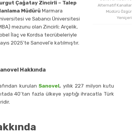
urgut Çağatay Zincirli – Talep
Alternatif Kanallar
lanlama Müdürü
Marmara
Müdürü Özgür
Yeniçeri
niversitesi ve Sabancı Üniversitesi
MBA) mezunu olan Zincirli; Arçelik,
obel İlaç ve Kordsa tecrübeleriyle
ayıs 2025’te Sanovel’e katılmıştır.
anovel Hakkında
rafından kurulan
Sanovel
,
yıllık 227 milyon kutu
ıtada 40’tan fazla ülkeye yaptığı ihracatla Türk
idir.
akkında