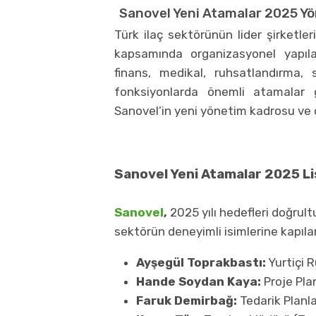
Sanovel Yeni Atamalar 2025 Yö
Türk ilaç sektörünün lider şirketle
kapsamında organizasyonel yapıla
finans, medikal, ruhsatlandırma, s
fonksiyonlarda önemli atamalar g
Sanovel’in yeni yönetim kadrosu ve 
Sanovel Yeni Atamalar 2025 Li
Sanovel
,
2025 yılı hedefleri doğrul
sektörün deneyimli isimlerine kapılar
Ayşegül Toprakbastı:
Yurtiçi 
Hande Soydan Kaya:
Proje Pla
Faruk Demirbağ:
Tedarik Planl