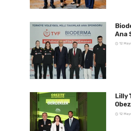
Biode
Ana 
12 May
Lilly
Obez
12 May