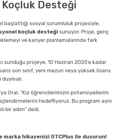
 Koçluk Desteği
l başlattığı sosyal sorumluluk projesiyle,
syonel koçluk desteği
sunuyor. Proje, genç
steklemeyi ve kariyer planlamalarında fark
kı sunduğu projeye, 10 Haziran 2025’e kadar
lisans son sınıf, yeni mezun veya yüksek lisans
i duymalı.
ya Oral, “Kız öğrencilerimizin potansiyellerini
 güçlendirmelerini hedefliyoruz. Bu program aynı
i bir adım” dedi.
ve marka hikayenizi OTCPlus ile duyurun!