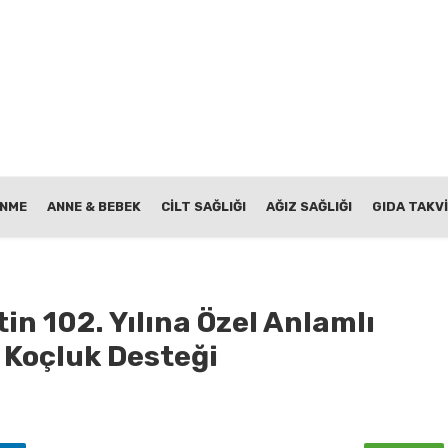
ENME
ANNE & BEBEK
CİLT SAĞLIĞI
AĞIZ SAĞLIĞI
GIDA TAKVİ
n 102. Yılına Özel Anlamlı
 Koçluk Desteği