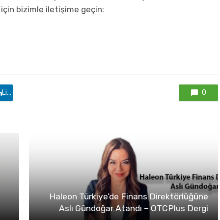
 için bizimle iletişime geçin:
Linkedin'de paylaş
0
Haleon Türkiye’de Finans Direktörlüğüne
Aslı Gündoğar Atandı – OTCPlus Dergi