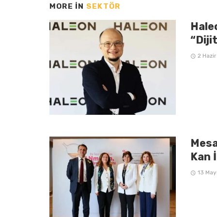
MORE IN
SEKTÖR
Hale
“Diji
2 Hazi
Mesan
Kan İ
13 May