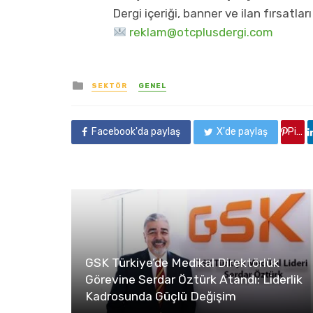
Dergi içeriği, banner ve ilan fırsatları
reklam@otcplusdergi.com
yayınlanan
SEKTÖR
GENEL
Facebook'da paylaş
X'de paylaş
Pinterest'de paylaş
GSK Türkiye’de Medikal Direktörlük
Görevine Serdar Öztürk Atandı: Liderlik
Kadrosunda Güçlü Değişim