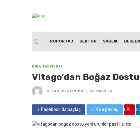
RÖPORTAJ
SEKTÖR
SAĞLIK
BESLE
GIDA TAKVİYESİ
Vitago’dan Boğaz Dostu Y
OTCPLUS DERGİSİ
4 Ocak 2024
Facebook'da paylaş
X'de paylaş
Pinterest'de paylaş
Linkedin