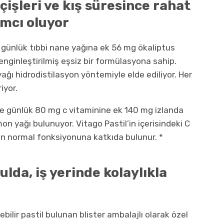
çişleri ve kış süresince rahat
mcı oluyor
i günlük tıbbi nane yağına ek 56 mg ökaliptus
enginleştirilmiş eşsiz bir formülasyona sahip.
yağı hidrodistilasyon yöntemiyle elde ediliyor. Her
iyor.
ise günlük 80 mg c vitaminine ek 140 mg izlanda
on yağı bulunuyor. Vitago Pastil’in içerisindeki C
nin normal fonksiyonuna katkıda bulunur. *
ulda, iş yerinde kolaylıkla
ebilir pastil bulunan blister ambalajlı olarak özel