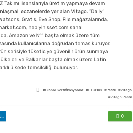
e Z Takımı lisanslarıyla üretim yapmaya devam
nlaşmalı eczanelerde yer alan Vitago, “Daily”
Watsons, Gratis, Eve Shop, File mağazalarında;
Tmarket.com, hepiyihisset.com sanal
ada, Amazon ve N11 başta olmak üzere tüm
asında kullanıcılarına doğrudan temas kuruyor.
ürün serisiyle tüketiciye güvenilir ürün sunmaya
ülkeleri ve Balkanlar başta olmak üzere Latin
rklı ülkede temsilciliği bulunuyor.
ile
Global Sertifikasyonlar
OTCPlus
Pastil
Vitago
etkilendi
Vitago Pastil
'de paylaş
0