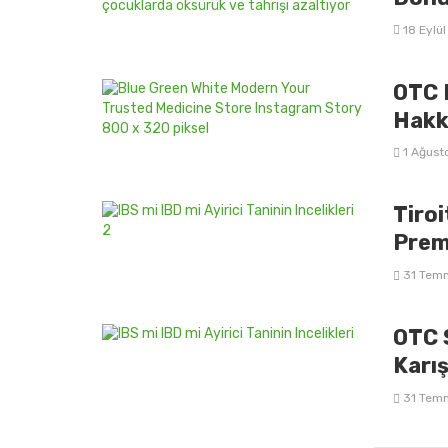
18 Eylü
OTC N
Hakk
1 Ağust
Tiroi
Prem
31 Tem
OTC S
Karış
31 Tem