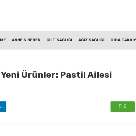
NME
ANNE & BEBEK
CİLT SAĞLIĞI
AĞIZ SAĞLIĞI
GIDA TAKVİY
eni Ürünler: Pastil Ailesi
'de paylaş
0