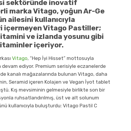
esi sektöründe
inovatif
rli
marka Vitago,
yoğun Ar-Ge
n ailesini kullanıcıyla
i içermeyen Vitago Pastiller;
vitamini ve izlanda yosunu gibi
vitaminler içeriyor.
arkası
Vitago
, “Hep İyi Hisset” mottosuyla
ya devam ediyor. Premium serisiyle eczanelerde
ende kanalı mağazalarında bulunan Vitago, daha
min, Seramid içeren Kolajen ve Vegan İyot tablet
üştü. Kış mevsiminin gelmesiyle birlikte son bir
asyonla ruhsatlandırılmış, üst ve alt solunum
ünü kullanıcıyla buluşturdu: Vitago Pastil C
.