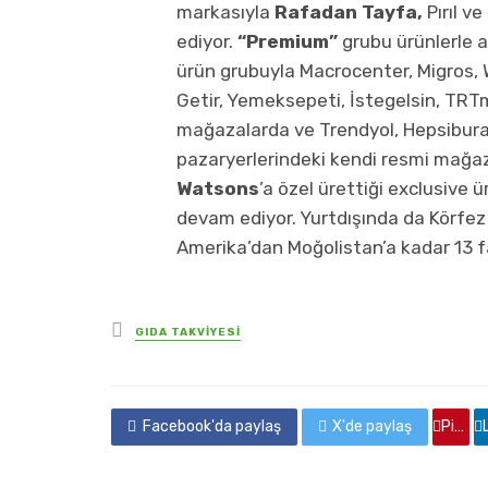
markasıyla
Rafadan Tayfa,
Pırıl v
ediyor.
“Premium”
grubu ürünlerle a
ürün grubuyla Macrocenter, Migros, 
Getir, Yemeksepeti, İstegelsin, TR
mağazalarda ve Trendyol, Hepsibur
pazaryerlerindeki kendi resmi mağaz
Watsons
’a özel ürettiği exclusive 
devam ediyor. Yurtdışında da Körfez 
Amerika’dan Moğolistan’a kadar 13 fa
yayınlanan
GIDA TAKVİYESİ
Facebook'da paylaş
X'de paylaş
Pinterest'de paylaş
Linkedin