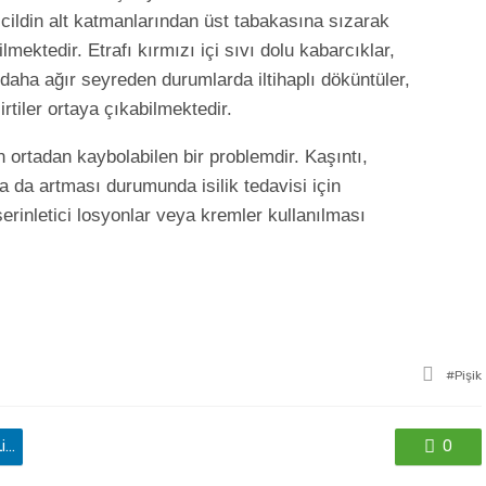
r cildin alt katmanlarından üst tabakasına sızarak
mektedir. Etrafı kırmızı içi sıvı dolu kabarcıklar,
daha ağır seyreden durumlarda iltihaplı döküntüler,
irtiler ortaya çıkabilmektedir.
 ortadan kaybolabilen bir problemdir. Kaşıntı,
 da artması durumunda isilik tedavisi için
rinletici losyonlar veya kremler kullanılması
ile
Pişik
etkile
'de paylaş
0