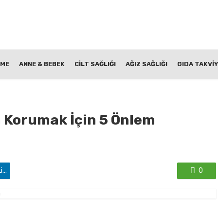
NME
ANNE & BEBEK
CİLT SAĞLIĞI
AĞIZ SAĞLIĞI
GIDA TAKVİY
n Korumak İçin 5 Önlem
'de paylaş
0