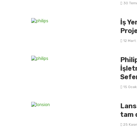
30 Tem
İş Ye
Proj
12 Mart
Phil
İşle
Sefer
15 Oca
Lans
tam 
25 Kas