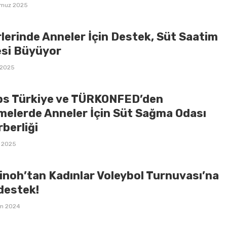
muz 2025
rlerinde Anneler İçin Destek, Süt Saatim
esi Büyüyor
 2025
ips Türkiye ve TÜRKONFED’den
tmelerde Anneler İçin Süt Sağma Odası
berliği
k 2025
inoh’tan Kadınlar Voleybol Turnuvası’na
destek!
ım 2024