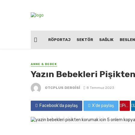
RÖPORTAJ
SEKTÖR
SAĞLIK
BESLE
ANNE & BEBEK
Yazın Bebekleri Pişikte
OTCPLUS DERGİSİ
8 Temmuz 2023
Facebook'da paylaş
X'de paylaş
Pinterest'de paylaş
Linkedin