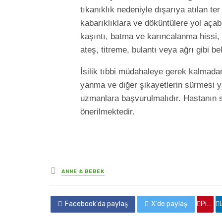
tıkanıklık nedeniyle dışarıya atılan te
kabarıklıklara ve döküntülere yol açabil
kaşıntı, batma ve karıncalanma hissi, 
ateş, titreme, bulantı veya ağrı gibi bel
İsilik tıbbi müdahaleye gerek kalmadan
yanma ve diğer şikayetlerin sürmesi ya
uzmanlara başvurulmalıdır. Hastanın se
önerilmektedir.
yayınlanan
ANNE & BEBEK
Facebook'da paylaş
X'de paylaş
Pinterest'de paylaş
Linkedin