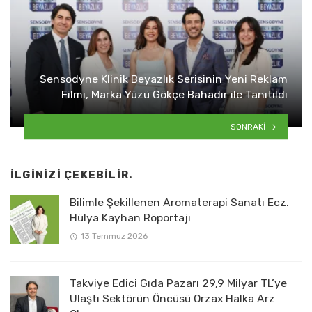
Sensodyne Klinik Beyazlık Serisinin Yeni Reklam
Filmi, Marka Yüzü Gökçe Bahadır ile Tanıtıldı
SONRAKI
İLGINIZI ÇEKEBILIR.
Bilimle Şekillenen Aromaterapi Sanatı Ecz.
Hülya Kayhan Röportajı
13 Temmuz 2026
Takviye Edici Gıda Pazarı 29,9 Milyar TL’ye
Ulaştı Sektörün Öncüsü Orzax Halka Arz