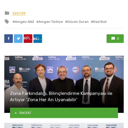
yayınlanan
SEKTÖR
ile
Amgen ANZ
Amgen Türkiye
Güven Duran
Red Bull
etkilendi
Pinterest'de paylaş
Linkedin'de paylaş
0
Zona Farkındalığı, Bilinçlendirme Kampanyası ile
Artıyor ‘Zona Her An Uyanabilir’
ÖNCEKI