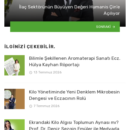
İlaç Sektörünün Büyüyen Değeri Humanis Çin’e
Açılıyor
SONRAKI
İLGINIZI ÇEKEBILIR.
Bilimle Şekillenen Aromaterapi Sanatı Ecz.
Hülya Kayhan Röportajı
13 Temmuz 2026
Kilo Yönetiminde Yeni Denklem Mikrobesin
Dengesi ve Eczacının Rolü
7 Temmuz 2026
Ekrandaki Kilo Algısı Toplumun Aynası mı?
Prof. Dr. Deniz Sezgin Emüler ile Medyada