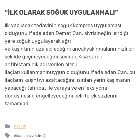
“İLK OLARAK SOĞUK UYGULANMALI”
İlk yapılacak tedavinin soğuk kompres uygulaması
olduğunu ifade eden Demet Can, sivrisineğin ısırdığı
yere soğuk uygulayarak ağrı
ve kaşıntının azalabileceğini ancakyakınmaların hızlı bir
şekilde geçmeyeceğini söyledi. Kısa süreli
antihistaminik adı verilen alerji
ilaçları kullanmanınuygun olduğunu ifade eden Can, bu
ilaçların kaşıntıyı azaltacağını, ısırılan yerin kaşımanın
yapacağı tahribat ile yaraya ve enfeksiyona
dönüşmesini engelleyeceğini belirterek sözlerini
tamamladı.
yayınlanan
SAĞLIK
ile
kaplan sivrisineği