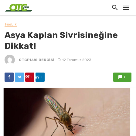
SAĞLIK
Asya Kaplan Sivrisineğine
Dikkat!
OTCPLUS DERGİSİ
12 Temmuz 2023
Pinterest'de paylaş
Linkedin'de paylaş
0