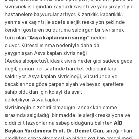
sivrisinek ısırığından kaynaklı kaşıntı ve yara şikayetiyle
hastanelere başvurular artıyor. Kızarıklık, kabarıklık,
yanma ve kaşıntı ile adeta alerjik reaksiyon şeklinde
kendini gösteren bu duruma saldırgan bir sivrisinek
türü olan
“Asya kaplansivrisineği”
neden
oluyor. Küresel ısınma nedeniyle daha da
yaygınlaşan Asya kaplan sivrisineği
(Aedes albopictus), klasik sivrisinekler gibi sadece gece
değil, günün her saatinde hareket edip canlılara
saldırıyor. Asya kaplan sivrisineği, vücudunda ve
bacaklarında göze çarpan siyah ve beyaz işaretlere
sahip oldukları için kolaylıkla ayırt
edilebiliyor. Asya kaplan
sivrisineğinin zehirli olmadığını ancak kan emme
sırasında salgıladığı bir madde ile alerjik reaksiyona ve
ciddi cilt lezyonlarına sebep olduğunu belirten
AİD
Başkan Yardımcısı Prof. Dr. Demet Can,
sineğin kan
emdikten sonra ölmemesi ve birkaç kez kan emebilmesi