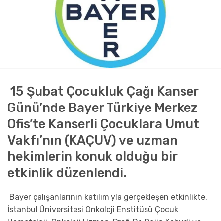
15 Şubat Çocukluk Çağı Kanser
Günü’nde
Baye
r
Türkiye
Merkez
Ofis’te
K
anserli Çocuklara Umut
Vakfı
’nın
(KAÇUV)
ve uzman
hekimlerin
konuk olduğu
bir
etkinlik
düzenlendi
.
Bayer çalışanlarının katılımıyla gerçekleşen etkinlikte
,
İstanbul Üniversitesi Onkoloji Enstitüsü Çocuk