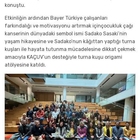
konuştu.
Etkinliğin
ardından
Bayer Türkiye çalışanları
farkındalığı ve motivasyonu artırmak
için
çocukluk çağı
kanserinin dünyadaki sembol ismi Sadako Sasaki’nin
yaşam hikayesine ve Sadako’nun kâğıttan yaptığı turna
kuşları ile hayata tutunma mücadelesine dikkat çekmek
amacıyla
KAÇUV’un desteğiyle
turna kuşu origami
atölyesin
e katıldı.