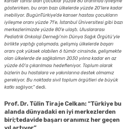
kanser tanısı alan çocuklar
yüzde
80 oranında iyileşme
gösterirken, bu
oran
bazı ülkelerde
yüzde
20’lere kadar
inebiliyor.
Bugün
Türkiye’de
kanser hastası çocukların
iyileşme oranı
yüzde
71’
e
,
İstanbul Üniversitesi gibi bazı
merkezlerimizde
yüzde
80
’
e
ul
aş
t
ı.
Uluslararası
Pediatrik Onkoloji Derneği
’nin Dünya Sağık Örgütü’yle
birlikte yaptığı çalışmada,
gelişmiş ülkelerde başarı
oranı çok yüksek olabilen
6 tümör cinsinde
, gelişmekte
olan ülkelerde de
sağkalım
ı
n
2030 yılına kadar
en az
yüzde 60’a çıkarılması hedefleniyor.
Toplum olarak
bizlerin bu hastalara ve yakınlarına destek olmamız
gerekiyor.
Bu noktada
sivil toplum örgütleri
de
büyük
katkı sağlıyor
,
”
dedi.
Prof. Dr. Tülin Tiraje Celkan
:
“
Tür
k
iye bu
alanda dünyadaki en iyi merkezlerden
biri;
t
edavide başarı oranımız her geçen
yıl artıyor
”