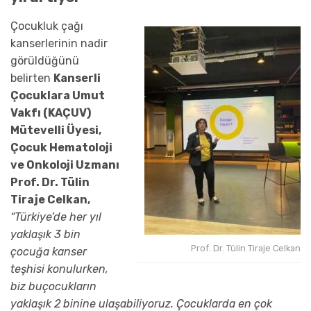
Ç
ocukluk çağı
kanserleri
nin
nadir
görüldüğün
ü
belirten
Kanserli
Çocuklara Umut
Vakfı (KAÇUV)
Mütevelli Üyesi,
Çocuk Hematoloji
ve Onkoloji Uzmanı
Prof. Dr. Tülin
Tiraje Celkan
,
“
Türkiye’de
her yıl
yaklaşık 3 bin
Prof. Dr. Tülin Tiraje Celkan
çocuğa
kanser
teşhisi konulu
rken,
biz
bu
çocukların
yaklaşık 2 binine ulaşabiliyoruz
.
Çocuklarda en çok