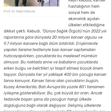
Rejin Kebudi
,
kanser
hastalığın
ın
hem
Prof. Dr. Rejin Kebudi
sosyal hem de
ekonomik açıdan
ülkeleri etkilediğine
dikkat çek
ti.
Kebudi,
“
Dünya Sağlık Örgütü’nün 2022 yılı
raporlarına göre
dünyada 20 milyon kanser olgusu ve
9,7
milyon kansere bağlı ölüm bildirildi.
Erişkinlerde
yapılan tarama testleriyle
bazı
kanser saptamaları
hızlıca
yapılırken, çocuklarda bu maalesef mümkün
olmuyor.
Bu noktada
anne ve babaların
çocuklarda
erken bulgu ve belirtileri iyi tespit etme
si
büyük önem
taşıyor
.
Dünyada her yıl yaklaşık
400 bin çocuğa
kanser
tanısı konuyor.
K
anser tanısı alan çocukların bugün,
Kuzey Amerika’da, Batı Avrupa’da
yüzde
80’i tamamen
iyileşme gösterebiliyor.
Bu
,
çok büyük bir oran
. Ancak
tedavide
b
aşarı şansı
da
çocuğun hangi ülkede
doğduğuna bağlı olarak değişiyor.
Gelişmiş ülkelerde