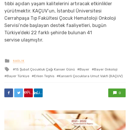
tıbbi açıdan yaşam kalitelerini artıracak etkinlikler
yürütmektir. KAÇUV’un, İstanbul Üniversitesi
Cerrahpaşa Tıp Fakültesi Çocuk Hematoloji Onkoloji
Servisi’nde başlayan destek faaliyetleri, bugün
Türkiye’deki 22 farklı şehirde bulunan 41
servise ulaşmıştır.
yayınlanan
SAĞLIK
ile
15 Şubat Çocukluk Çağı Kanser Günü
Bayer
Bayer Onkoloji
etkilendi
Bayer Türkiye
Erken Teşhis
Kanserli Çocuklara Umut Vakfı (KAÇUV)
Pinterest'de paylaş
Linkedin'de paylaş
0