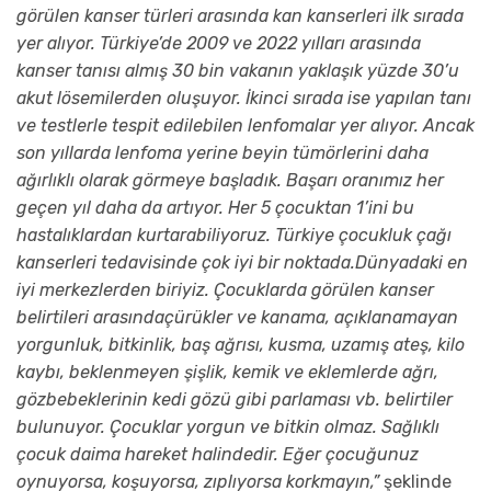
görülen kanser türleri arasında kan kanserleri ilk sırada
yer alı
yor.
Türkiye
’
d
e
2009 ve 2022 yılları arasında
kanser tanısı almış 30 bin vakanın yaklaşık yüzde 30’u
akut lösemiler
den oluşuyor.
İkinci sırada
ise yapılan tanı
ve testlerle tespit edilebi
len
lenfomalar yer alıyor.
Ancak
son yıllarda lenfoma yerine beyin tümörlerini daha
ağırlıklı olarak görmeye başladık.
Başarı oranımız her
geçen yıl daha da artıyor. Her 5 çocuktan 1’ini bu
hastalıklardan kurtarabiliyoruz
.
Türkiye çocukluk çağı
kanserleri
tedavisinde çok iyi bir noktada.
D
ünyadaki en
iyi merkezlerden bir
iyiz
.
Ç
ocuklarda görülen kanser
belirtileri arasında
ç
ürükler ve kanama, açıklanamayan
yorgunluk, bitkinlik, baş ağrısı
, kusma,
uzamış ateş, kilo
kaybı, beklenmeyen şişlik
,
kemik ve eklemlerde
ağrı
,
gözbebeklerinin
kedi göz
ü gibi parlaması
vb.
belirtiler
bulunuyor.
Çocuklar yorgun ve bitkin olmaz. Sağlıklı
çocuk daima hareket halindedir. Eğer çocuğunuz
oynuyorsa, koşuyorsa, zıplıyorsa korkmayın
,
”
şeklinde