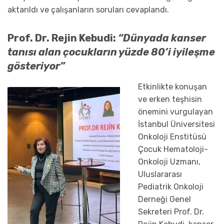
aktarıldı ve
çalışanların soruları cevaplandı.
Prof.
Dr. Rejin Kebudi:
“
Dünyada kanser
tanısı alan çocukların yüzde 80’i iyileşme
gösteriyor
”
Etkinlikte konuş
an
ve erken teşhisin
önemini vurgulayan
İstanbul Üniversitesi
Onkoloji Enstitüsü
Çocuk Hematoloji-
Onkoloji Uzmanı
,
Uluslararası
Pediatrik Onkoloji
Derneği Genel
Sekreteri
Pr
of.
Dr.