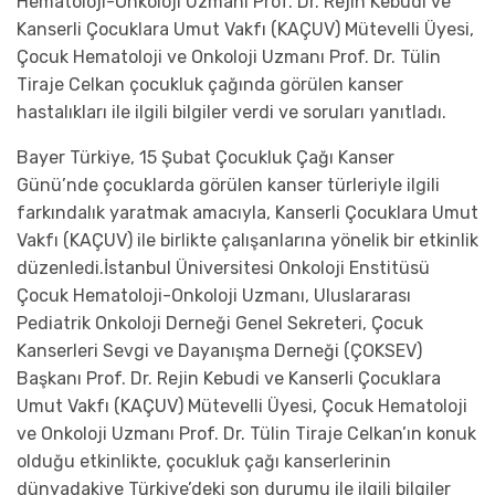
Hematoloji-Onkoloji Uzmanı Prof.
Dr. Rejin Kebudi ve
Kanserli Çocuklara Umut Vakfı (KAÇUV) Mütevelli Üyesi,
Çocuk Hematoloji ve Onkoloji Uzmanı Prof. Dr. Tülin
Tiraje Celkan
çocukluk çağında görülen kanser
hastal
ıkları
ile ilgili bilgiler
verdi
ve
soruları yanıtladı
.
Bayer
Türkiye
, 15 Şubat Çocukluk Çağı
Kanser
Günü’nde çocuklarda görülen kanser türleriyle ilgili
farkındalık yaratmak amacıyla
,
Kanserli Çocuklara Umut
Vakfı (KAÇUV)
ile
birlikte
çalışanlarına yönelik
bir etkinlik
düzenledi.
İstanbul Üniversitesi Onkoloji Enstitüsü
Çocuk Hematoloji-Onkoloji Uzmanı
,
Uluslararası
Pediatrik Onkoloji Derneği Genel Sekreteri, Çocuk
Kanserleri Sevgi ve Dayanışma Derneği (ÇOKSEV)
Başkanı
Prof.
Dr. Rejin Kebudi
ve
Kanserli Çocuklara
Umut Vakfı (KAÇUV) Mütevelli Üyesi, Çocuk Hematoloji
ve Onkoloji Uzmanı Prof. Dr. Tülin Tiraje Celkan
’ın
konuk
olduğu
etkinlikte
, ç
ocukluk
çağı
kanserlerin
in
dünyada
ki
ve Türkiye’deki son durumu ile ilgili bilgiler