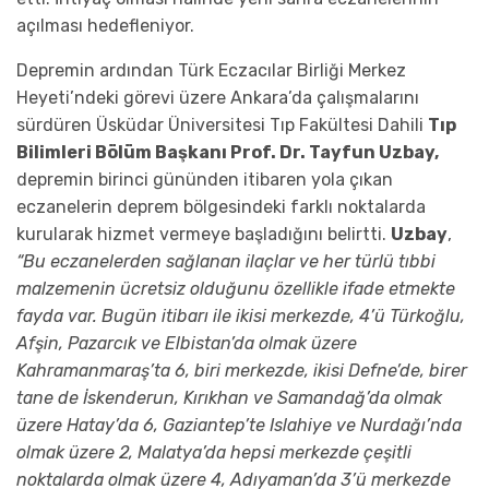
açılması hedefleniyor.
Depremin ardından Türk Eczacılar Birliği Merkez
Heyeti’ndeki görevi üzere Ankara’da çalışmalarını
sürdüren Üsküdar Üniversitesi Tıp Fakültesi Dahili
Tıp
Bilimleri Bölüm Başkanı Prof. Dr. Tayfun Uzbay,
depremin birinci gününden itibaren yola çıkan
eczanelerin deprem bölgesindeki farklı noktalarda
kurularak hizmet vermeye başladığını belirtti.
Uzbay
,
“Bu eczanelerden sağlanan ilaçlar ve her türlü tıbbi
malzemenin ücretsiz olduğunu özellikle ifade etmekte
fayda var. Bugün itibarı ile ikisi merkezde, 4’ü Türkoğlu,
Afşin, Pazarcık ve Elbistan’da olmak üzere
Kahramanmaraş’ta 6, biri merkezde, ikisi Defne’de, birer
tane de İskenderun, Kırıkhan ve Samandağ’da olmak
üzere Hatay’da 6, Gaziantep’te Islahiye ve Nurdağı’nda
olmak üzere 2, Malatya’da hepsi merkezde çeşitli
noktalarda olmak üzere 4, Adıyaman’da 3’ü merkezde