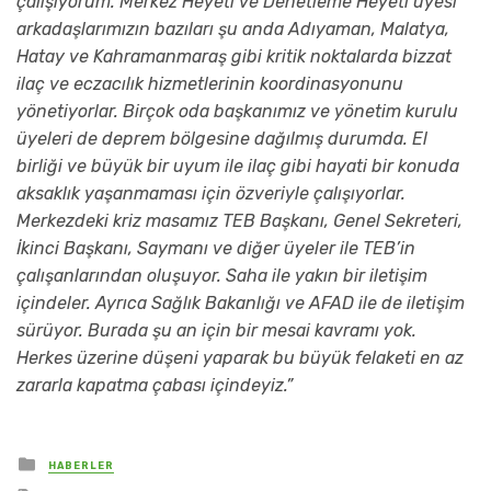
çalışıyorum. Merkez Heyeti ve Denetleme Heyeti üyesi
arkadaşlarımızın bazıları şu anda Adıyaman, Malatya,
Hatay ve Kahramanmaraş gibi kritik noktalarda bizzat
ilaç ve eczacılık hizmetlerinin koordinasyonunu
yönetiyorlar. Birçok oda başkanımız ve yönetim kurulu
üyeleri de deprem bölgesine dağılmış durumda. El
birliği ve büyük bir uyum ile ilaç gibi hayati bir konuda
aksaklık yaşanmaması için özveriyle çalışıyorlar.
Merkezdeki kriz masamız TEB Başkanı, Genel Sekreteri,
İkinci Başkanı, Saymanı ve diğer üyeler ile TEB’in
çalışanlarından oluşuyor. Saha ile yakın bir iletişim
içindeler. Ayrıca Sağlık Bakanlığı ve AFAD ile de iletişim
sürüyor. Burada şu an için bir mesai kavramı yok.
Herkes üzerine düşeni yaparak bu büyük felaketi en az
zararla kapatma çabası içindeyiz.”
yayınlanan
HABERLER