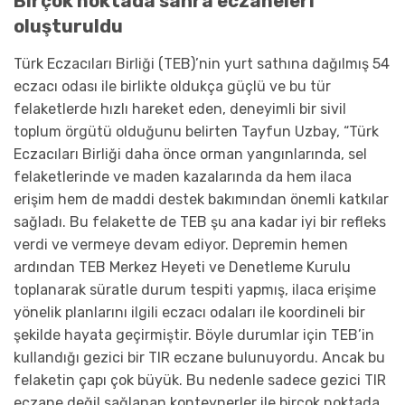
Birçok noktada sahra eczaneleri
oluşturuldu
Türk Eczacıları Birliği (TEB)’nin yurt sathına dağılmış 54
eczacı odası ile birlikte oldukça güçlü ve bu tür
felaketlerde hızlı hareket eden, deneyimli bir sivil
toplum örgütü olduğunu belirten Tayfun Uzbay, “Türk
Eczacıları Birliği daha önce orman yangınlarında, sel
felaketlerinde ve maden kazalarında da hem ilaca
erişim hem de maddi destek bakımından önemli katkılar
sağladı. Bu felakette de TEB şu ana kadar iyi bir refleks
verdi ve vermeye devam ediyor. Depremin hemen
ardından TEB Merkez Heyeti ve Denetleme Kurulu
toplanarak süratle durum tespiti yapmış, ilaca erişime
yönelik planlarını ilgili eczacı odaları ile koordineli bir
şekilde hayata geçirmiştir. Böyle durumlar için TEB’in
kullandığı gezici bir TIR eczane bulunuyordu. Ancak bu
felaketin çapı çok büyük. Bu nedenle sadece gezici TIR
eczane değil sağlanan konteynerler ile birçok noktada