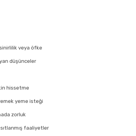
inirlilik veya öfke
layan düşünceler
tkin hissetme
i yemek yeme isteği
mada zorluk
ısıtlanmış faaliyetler