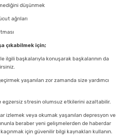
ermediğini düşünmek
ücut ağrıları
rtması
a çıkabilmek için;
e ilgili başkalarıyla konuşarak başkalarının da
rsiniz.
 geçirmek yaşanılan zor zamanda size yardımcı
 egzersiz stresin olumsuz etkilerini azaltabilir.
ekrar izlemek veya okumak yaşanılan depresyon ve
Bununla beraber yeni gelişmelerden de haberdar
açınmak için güvenilir bilgi kaynakları kullanın.