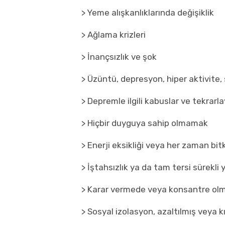
> Yeme alışkanlıklarında değişiklik
> Ağlama krizleri
> İnançsızlık ve şok
> Üzüntü, depresyon, hiper aktivite, s
> Depremle ilgili kabuslar ve tekrar
> Hiçbir duyguya sahip olmamak
> Enerji eksikliği veya her zaman bi
> İştahsızlık ya da tam tersi sürekl
> Karar vermede veya konsantre ol
> Sosyal izolasyon, azaltılmış veya k