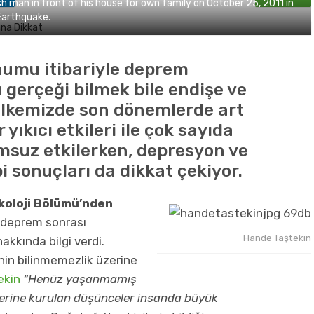
h man in front of his house for own family on October 25, 2011 in
 Earthquake.
onumu itibariyle deprem
u gerçeği bilmek bile endişe ve
 Ülkemizde son dönemlerde art
ıkıcı etkileri ile çok sayıda
umsuz etkilerken, depresyon ve
i sonuçları da dikkat çekiyor.
koloji Bölümü’nden
deprem sonrası
Hande Taştekin
kkında bilgi verdi.
nin bilinmemezlik üzerine
ekin
“Henüz yaşanmamış
zerine kurulan düşünceler insanda büyük