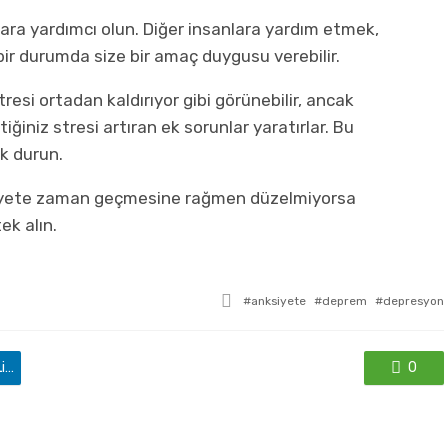
ra yardımcı olun. Diğer insanlara yardım etmek,
bir durumda size bir amaç duygusu verebilir.
tresi ortadan kaldırıyor gibi görünebilir, ancak
ğiniz stresi artıran ek sorunlar yaratırlar. Bu
k durun.
siyete zaman geçmesine rağmen düzelmiyorsa
ek alın.
ile
anksiyete
deprem
depresyon
etkilendi
'de paylaş
0