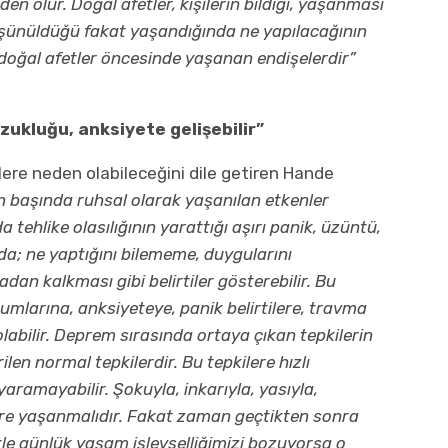
en olur. Doğal afetler, kişilerin bildiği, yaşanması
düşünüldüğü fakat yaşandığında ne yapılacağının
doğal afetler öncesinde yaşanan endişelerdir”
zukluğu, anksiyete gelişebilir”
lere neden olabileceğini dile getiren Hande
n başında ruhsal olarak yaşanılan etkenler
da tehlike olasılığının yarattığı aşırı panik, üzüntü,
nda; ne yaptığını bilememe, duygularını
n kalkması gibi belirtiler gösterebilir. Bu
rumlarına, anksiyeteye, panik belirtilere, travma
labilir. Deprem sırasında ortaya çıkan tepkilerin
en normal tepkilerdir. Bu tepkilere hızlı
ramayabilir. Şokuyla, inkarıyla, yasıyla,
 evre yaşanmalıdır. Fakat zaman geçtikten sonra
ikle günlük yaşam işlevselliğimizi bozuyorsa o