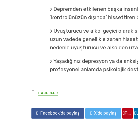
> Depremden etkilenen başka insanla
‘kontrolünüzün dışında’ hissettiren 
> Uyuşturucu ve alkol geçici olarak s
uzun vadede genellikle zaten hissetti
nedenle uyuşturucu ve alkolden uza
> Yaşadığınız depresyon ya da ank
profesyonel anlamda psikolojik dest
yayınlanan
HABERLER
Facebook'da paylaş
X'de paylaş
Pinterest'de paylaş
Linkedin