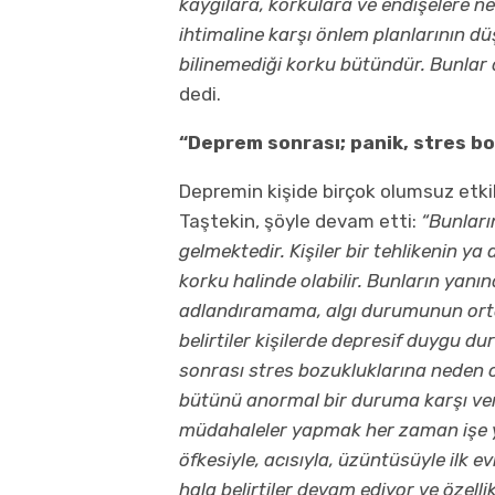
kaygılara, korkulara ve endişelere ned
ihtimaline karşı önlem planlarının 
bilinemediği korku bütündür. Bunlar 
dedi.
“Deprem sonrası; panik, stres bo
Depremin kişide birçok olumsuz etki
Taştekin, şöyle devam etti:
“Bunları
gelmektedir. Kişiler bir tehlikenin ya 
korku halinde olabilir. Bunların yanı
adlandıramama, algı durumunun ortada
belirtiler kişilerde depresif duygu du
sonrası stres bozukluklarına neden o
bütünü anormal bir duruma karşı veril
müdahaleler yapmak her zaman işe ya
öfkesiyle, acısıyla, üzüntüsüyle ilk
hala belirtiler devam ediyor ve özell