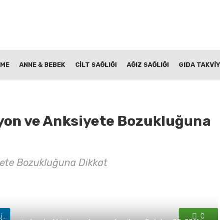
NME
ANNE & BEBEK
CİLT SAĞLIĞI
AĞIZ SAĞLIĞI
GIDA TAKVİY
yon ve Anksiyete Bozukluğuna
ete Bozukluğuna Dikkat
'de paylaş
0