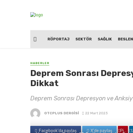
RÖPORTAJ
SEKTÖR
SAĞLIK
BESLE
HABERLER
Deprem Sonrası Depres
Dikkat
Deprem Sonrası Depresyon ve Anksiy
OTCPLUS DERGİSİ
22 Mart 2023
Facebook'da paylaş
X'de paylaş
Pinterest'de paylaş
Linkedin