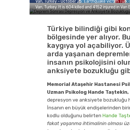
Van, Turkey - October 25: Earthquake victim Turkis
Van, Turkey. It is 604 killed and 4152 injured in Van
Türkiye bilindiği gibi k
bölgesinde yer alıyor. B
kaygıya yol açabiliyor.
arda yaşanan depremler y
insanın psikolojisini ol
anksiyete bozukluğu gib
Memorial Ataşehir Hastanesi Psi
Uzman Psikolog Hande Taştekin,
depresyon ve anksiyete bozukluğu ha
İnsanın en büyük endişelerinden biri
kodlu olduğunu belirten
Hande Taşt
fakat yaşanma ihtimalinin olması ü