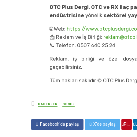
OTC Plus Dergi
,
OTC ve RX ilaç p
endüstrisine
yönelik
sektörel yay
🌐 Web:
https://www.otcplusdergi.c
📩 Reklam ve İş Birliği:
reklam@otcpl
📞 Telefon: 0507 640 25 24
Reklam, iş birliği ve özel dosya
geçebilirsiniz.
Tüm hakları saklıdır © OTC Plus Derg
yayınlanan
HABERLER
GENEL
Facebook'da paylaş
X'de paylaş
Pinterest'de paylaş
Linkedin