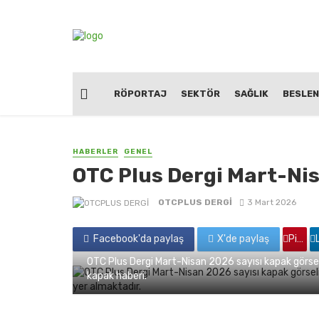
RÖPORTAJ
SEKTÖR
SAĞLIK
BESLE
HABERLER
GENEL
OTC Plus Dergi Mart-Ni
OTCPLUS DERGİ
3 Mart 2026
Facebook'da paylaş
X'de paylaş
Pinterest'de paylaş
Linkedin
OTC Plus Dergi Mart-Nisan 2026 sayısı kapak görs
kapak haberi.