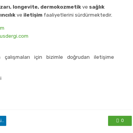
azarı, longevite, dermokozmetik
ve
sağlık
ıncılık
ve
iletişim
faaliyetlerini sürdürmektedir.
om
usdergi.com
 çalışmaları için bizimle doğrudan iletişime
i
'de paylaş
0