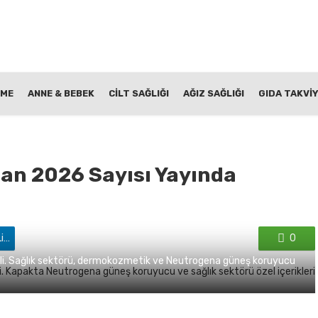
NME
ANNE & BEBEK
CİLT SAĞLIĞI
AĞIZ SAĞLIĞI
GIDA TAKVİY
san 2026 Sayısı Yayında
'de paylaş
0
eli. Sağlık sektörü, dermokozmetik ve Neutrogena güneş koruyucu