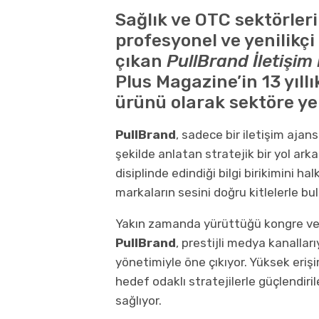
Sağlık ve OTC sektörler
profesyonel ve yenilikç
çıkan
PullBrand İletişim
Plus Magazine’in 13 yıllı
ürünü olarak sektöre yep
PullBrand
, sadece bir iletişim ajan
şekilde anlatan stratejik bir yol arka
disiplinde edindiği bilgi birikimini h
markaların sesini doğru kitlelerle bu
Yakın zamanda yürüttüğü kongre ve 
PullBrand
, prestijli medya kanalları
yönetimiyle öne çıkıyor. Yüksek erişim
hedef odaklı stratejilerle güçlendiril
sağlıyor.