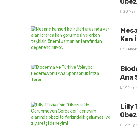
Obez
20 Mayı
Mesan
Kan İ
13 Mayı
Biode
Ana 
12 Mayı
Lilly
Obez
12 Mayı