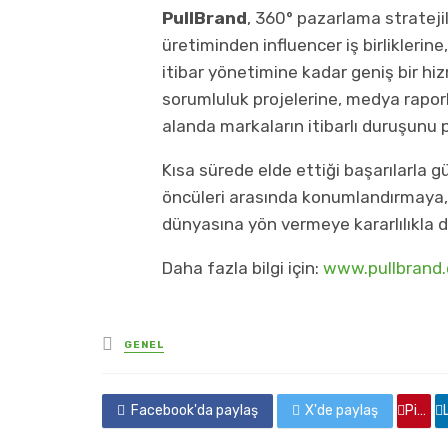
PullBrand
, 360° pazarlama stratejil
üretiminden influencer iş birliklerin
itibar yönetimine kadar geniş bir hi
sorumluluk projelerine, medya rapo
alanda markaların itibarlı duruşunu p
Kısa sürede elde ettiği başarılarla
öncüleri arasında konumlandırmaya, y
dünyasına yön vermeye kararlılıkla 
Daha fazla bilgi için:
www.pullbrand.
yayınlanan
GENEL
Facebook'da paylaş
X'de paylaş
Pinterest'de paylaş
Linkedin