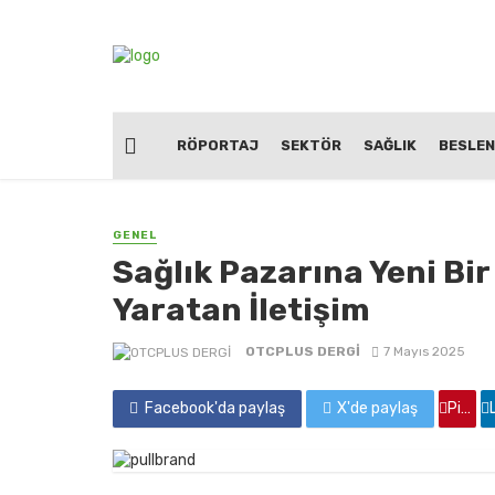
RÖPORTAJ
SEKTÖR
SAĞLIK
BESLE
GENEL
Sağlık Pazarına Yeni Bir
Yaratan İletişim
OTCPLUS DERGİ
7 Mayıs 2025
Facebook'da paylaş
X'de paylaş
Pinterest'de paylaş
Linkedin