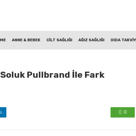
NME
ANNE & BEBEK
CİLT SAĞLIĞI
AĞIZ SAĞLIĞI
GIDA TAKVİY
 Soluk Pullbrand İle Fark
'de paylaş
0