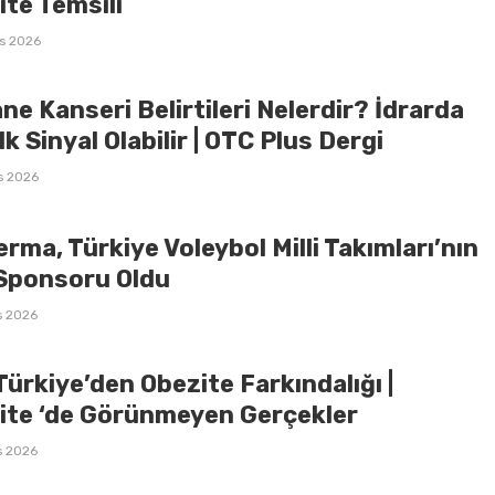
ite Temsili
s 2026
e Kanseri Belirtileri Nelerdir? İdrarda
lk Sinyal Olabilir | OTC Plus Dergi
s 2026
rma, Türkiye Voleybol Milli Takımları’nın
Sponsoru Oldu
s 2026
 Türkiye’den Obezite Farkındalığı |
ite ‘de Görünmeyen Gerçekler
s 2026