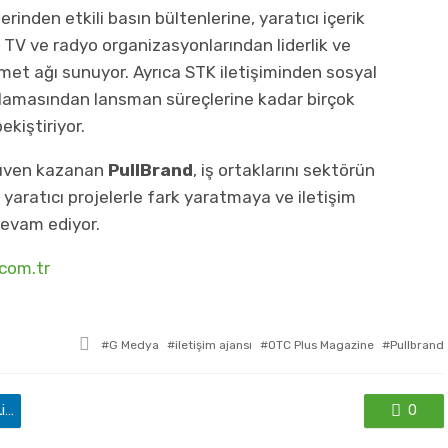
erinden etkili basın bültenlerine, yaratıcı içerik
e, TV ve radyo organizasyonlarından liderlik ve
zmet ağı sunuyor. Ayrıca STK iletişiminden sosyal
rlamasından lansman süreçlerine kadar birçok
ekiştiriyor.
 güven kazanan
PullBrand
, iş ortaklarını sektörün
aratıcı projelerle fark yaratmaya ve iletişim
devam ediyor.
com.tr
ile
G Medya
iletişim ajansı
OTC Plus Magazine
Pullbrand
etkilendi
'de paylaş
0