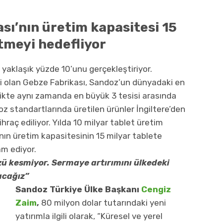
sı’nın üretim kapasitesi 15
tmeyi hedefliyor
ın yaklaşık yüzde 10’unu gerçekleştiriyor.
ri olan Gebze Fabrikası, Sandoz’un dünyadaki en
rlikte aynı zamanda en büyük 3 tesisi arasında
oz standartlarında üretilen ürünler İngiltere’den
raç ediliyor. Yılda 10 milyar tablet üretim
nın üretim kapasitesinin 15 milyar tablete
am ediyor.
zü kesmiyor. Sermaye artırımını ülkedeki
acağız”
Sandoz Türkiye Ülke Başkanı
Cengiz
Zaim
,
80 milyon dolar tutarındaki yeni
yatırımla ilgili olarak, “Küresel ve yerel