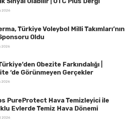
lk Sinyal Olabilir | OTC Plus Dergi
s 2026
rma, Türkiye Voleybol Milli Takımları’nın
Sponsoru Oldu
s 2026
 Türkiye’den Obezite Farkındalığı |
ite ‘de Görünmeyen Gerçekler
s 2026
ps PureProtect Hava Temizleyici ile
klu Evlerde Temiz Hava Dönemi
t 2026