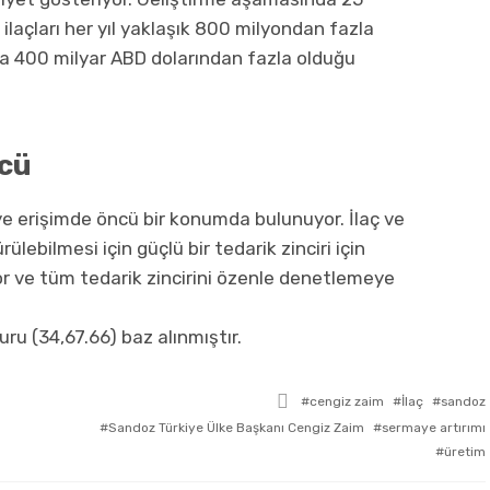
laçları her yıl yaklaşık 800 milyondan fazla
da 400 milyar ABD dolarından fazla olduğu
ncü
ye erişimde öncü bir konumda bulunuyor. İlaç ve
lebilmesi için güçlü bir tedarik zinciri için
yor ve tüm tedarik zincirini özenle denetlemeye
ru (34,67.66) baz alınmıştır.
ile
cengiz zaim
İlaç
sandoz
etkilendi
Sandoz Türkiye Ülke Başkanı Cengiz Zaim
sermaye artırımı
üretim