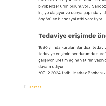
biyobenzer ürün bulunuyor . Sandoz i
kişiye ulaşıyor ve dünya çapında yıl
öngörülen bir sosyal etki yaratıyor.
Tedaviye erişimde ö
1886 yılında kurulan Sandoz, tedavi
tedaviye erişimin her durumda sürdürü
çalışıyor, üretim ağına yatırım yapı
devam ediyor.
*03.12.2024 tarihli Merkez Bankası ku
yayınlanan
SEKTÖR