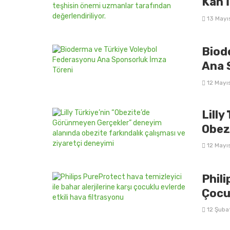
Kan İ
13 Mayı
Biode
Ana 
12 Mayı
Lilly
Obez
12 Mayı
Phili
Çocu
12 Şuba