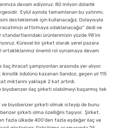
arımıza devam ediyoruz. 80 milyon dolarlık
rgesidir. Eylül ayında tamamlanan bu yatırımı,
ini desteklemek için kullanacağız. Dolayısıyla
hracatımızı arttırmaya odaklanacağız” dedi ve
z standartlarındaki ürünlerimizin yüzde 98’ini
iyoruz. Küresel bir şirket olarak yerel pazara
l ortaklıklarımız önemli rol oynamaya devam
ilaç ihracat şampiyonları arasında yer alıyor.
k ikincilik ödülünü kazanan Sandoz, geçen yıl 115
at miktarını yaklaşık 2 kat artırdı.
biyobenzer ilaç şirketi olabilmeyi başarmış tek
ve biyobenzer şirketi olmak isteyip de bunu
enzer şirketi olma özelliğini taşıyor. Şirket,
en fazla ülkede 400’den fazla eşdeğer ilaç ve
liyet gösteriyor. Geliştirme aşamasında 25