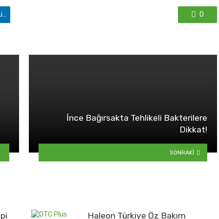
'de paylaş
0
İnce Bağırsakta Tehlikeli Bakterilere
Dikkat!
SONRAKI
pi
Haleon Türkiye Öz Bakım