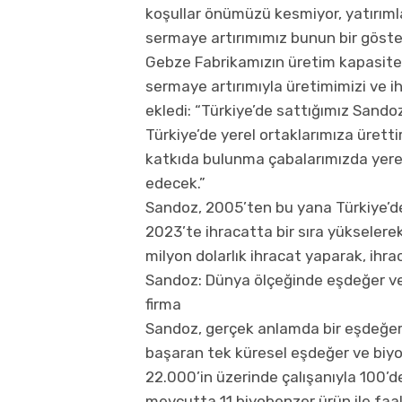
koşullar önümüzü kesmiyor, yatırıml
sermaye artırımımız bunun bir göste
Gebze Fabrikamızın üretim kapasites
sermaye artırımıyla üretimimizi ve i
ekledi: “Türkiye’de sattığımız Sando
Türkiye’de yerel ortaklarımıza ürettir
katkıda bulunma çabalarımızda yere
edecek.”
Sandoz, 2005’ten bu yana Türkiye’de 
2023’te ihracatta bir sıra yükselere
milyon dolarlık ihracat yaparak, ihrac
Sandoz: Dünya ölçeğinde eşdeğer ve 
firma
Sandoz, gerçek anlamda bir eşdeğer 
başaran tek küresel eşdeğer ve biyob
22.000’in üzerinde çalışanıyla 100’d
mevcutta 11 biyobenzer ürün ile faa