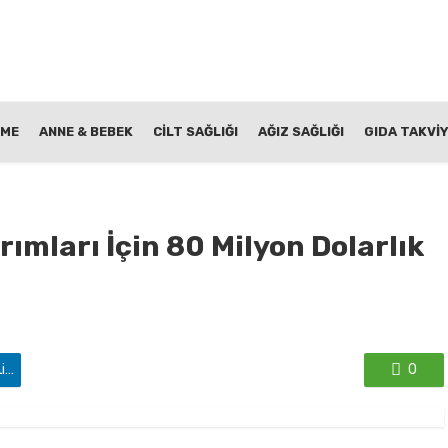
NME
ANNE & BEBEK
CİLT SAĞLIĞI
AĞIZ SAĞLIĞI
GIDA TAKVİY
ımları İçin 80 Milyon Dolarlık
'de paylaş
0