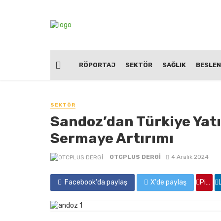
RÖPORTAJ
SEKTÖR
SAĞLIK
BESLE
SEKTÖR
Sandoz’dan Türkiye Yatır
Sermaye Artırımı
OTCPLUS DERGİ
4 Aralık 2024
Facebook'da paylaş
X'de paylaş
Pinterest'de paylaş
Linkedin