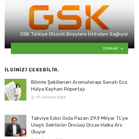
GSK Türkiye Otizmli Bireylere İstihdam Sağlıyor
SONRAKI
İLGINIZI ÇEKEBILIR.
Bilimle Şekillenen Aromaterapi Sanatı Ecz.
Hülya Kayhan Röportajı
13 Temmuz 2026
Takviye Edici Gıda Pazarı 29,9 Milyar TL’ye
Ulaştı Sektörün Öncüsü Orzax Halka Arz
Oluyor