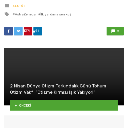
yayınlanan
SEKTÖR
ile
AstraZeneca
İlk yardıma sen koş
etkilendi
Pinterest'de paylaş
Linkedin'de paylaş
0
2 Nisan Dünya Otizm Farkındalık Günü Tohum
Otizm Vakfı “Otizme Kırmızı Işık Yakıyor!”
ÖNCEKI