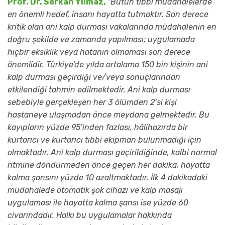
Prof. Dr. Serkan Yılmaz,
“Bütün tıbbi müdahalelerde
en önemli hedef, insanı hayatta tutmaktır. Son derece
kritik olan ani kalp durması vakalarında müdahalenin en
doğru şekilde ve zamanda yapılması; uygulamada
hiçbir eksiklik veya hatanın olmaması son derece
önemlidir. Türkiye’de yılda ortalama 150 bin kişinin ani
kalp durması geçirdiği ve/veya sonuçlarından
etkilendiği tahmin edilmektedir. Ani kalp durması
sebebiyle gerçekleşen her 3 ölümden 2’si kişi
hastaneye ulaşmadan önce meydana gelmektedir. Bu
kayıpların yüzde 95’inden fazlası, hâlihazırda bir
kurtarıcı ve kurtarıcı tıbbi ekipman bulunmadığı için
olmaktadır. Ani kalp durması geçirildiğinde, kalbi normal
ritmine döndürmeden önce geçen her dakika, hayatta
kalma şansını yüzde 10 azaltmaktadır. İlk 4 dakikadaki
müdahalede otomatik şok cihazı ve kalp masajı
uygulaması ile hayatta kalma şansı ise yüzde 60
civarındadır. Halkı bu uygulamalar hakkında