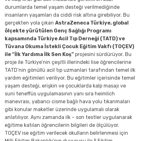
durumlarda temel yaşam desteği verilmediğinde
insanların yaşamları da ciddi risk altına girebiliyor. Bu
gerçekten yola çıkan
AstraZeneca Türkiye, global
ölçekte yürütülen Genç Sağlığı Programı
kapsamında Türkiye Acil Tıp Derneği (TATD) ve
Tüvana Okuma İstekli Çocuk Eğitim Vakfı (TOÇEV)
ile “İlk Yardıma İlk Sen Koş”
projesini sürdürüyor. Bu
proje ile Türkiye’nin çeşitli illerindeki lise öğrencilerine
TATD’nin gönüllü acil tıp uzmanları tarafından temel ilk
yardım eğitimleri veriliyor. Bu eğitimler içerisinde temel
yaşam desteği, erişkin ve çocuklarda kalp masajı ve
suni teneffüs uygulamasının yanı sıra heimlich
manevrası, yabancı cisme bağlı hava yolu tıkanmaları
gibi konular maketler üzerinde uygulamalı olarak
anlatılıyor. Aynı zamanda ilk – son testler uygulanarak
eğitime katılan öğrencilerin bilgileri de ölçülüyor.
TOÇEV ise eğitim verilecek okulların belirlenmesi için
Milli Eğitim Bakanlığı’nın duyurusu ile İl Eğitim