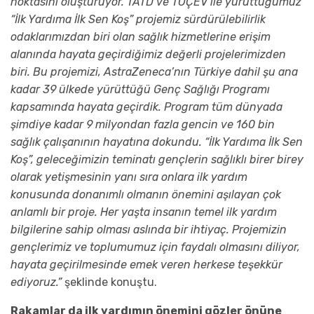
noktasını oluşturuyor. TATD ve TOÇEV ile yürüttüğümüz
“İlk Yardıma İlk Sen Koş” projemiz sürdürülebilirlik
odaklarımızdan biri olan sağlık hizmetlerine erişim
alanında hayata geçirdiğimiz değerli projelerimizden
biri. Bu projemizi, AstraZeneca’nın Türkiye dahil şu ana
kadar 39 ülkede yürüttüğü Genç Sağlığı Programı
kapsamında hayata geçirdik. Program tüm dünyada
şimdiye kadar 9 milyondan fazla gencin ve 160 bin
sağlık çalışanının hayatına dokundu. “İlk Yardıma İlk Sen
Koş”, geleceğimizin teminatı gençlerin sağlıklı birer birey
olarak yetişmesinin yanı sıra onlara ilk yardım
konusunda donanımlı olmanın önemini aşılayan çok
anlamlı bir proje. Her yaşta insanın temel ilk yardım
bilgilerine sahip olması aslında bir ihtiyaç. Projemizin
gençlerimiz ve toplumumuz için faydalı olmasını diliyor,
hayata geçirilmesinde emek veren herkese teşekkür
ediyoruz.”
şeklinde konuştu.
Rakamlar da ilk yardımın önemini gözler önüne