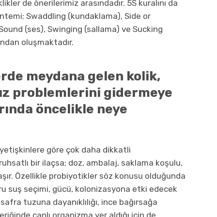
klikler de önerilerimiz arasındadır. 5S kuralını da
yöntemi; Swaddling (kundaklama), Side or
ound (ses), Swinging (sallama) ve Sucking
ından oluşmaktadır.
rde meydana gelen kolik,
sız problemlerini gidermeye
rında öncelikle neye
yetişkinlere göre çok daha dikkatli
ruhsatlı bir ilaçsa; doz, ambalaj, saklama koşulu,
şır. Özellikle probiyotikler söz konusu olduğunda
ru suş seçimi, gücü, kolonizasyona etki edecek
 safra tuzuna dayanıklılığı, ince bağırsağa
içeriğinde canlı organizma yer aldığı için de