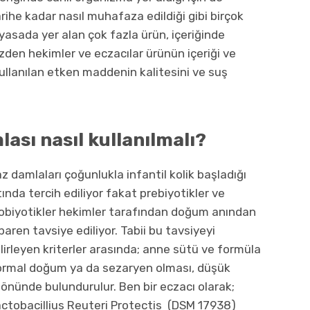
arihe kadar nasıl muhafaza edildiği gibi birçok
asada yer alan çok fazla ürün, içeriğinde
üzden hekimler ve eczacılar ürünün içeriği ve
kullanılan etken maddenin kalitesini ve suş
ası nasıl kullanılmalı?
z damlaları çoğunlukla infantil kolik başladığı
tında tercih ediliyor fakat prebiyotikler ve
obiyotikler hekimler tarafından doğum anından
ibaren tavsiye ediliyor. Tabii bu tavsiyeyi
lirleyen kriterler arasında; anne sütü ve formüla
normal doğum ya da sezaryen olması, düşük
 önünde bulundurulur. Ben bir eczacı olarak;
ctobacillius Reuteri Protectis
(DSM 17938)