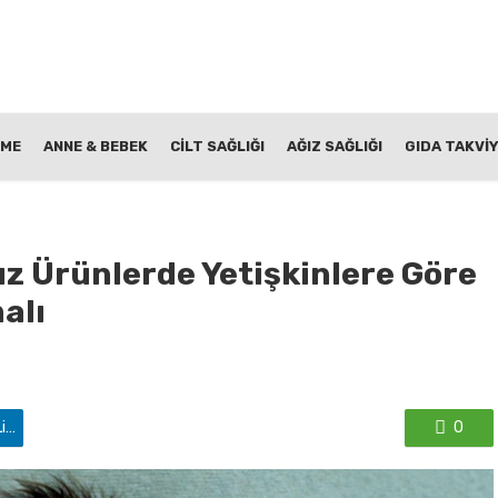
NME
ANNE & BEBEK
CİLT SAĞLIĞI
AĞIZ SAĞLIĞI
GIDA TAKVİY
z Ürünlerde Yetişkinlere Göre
alı
'de paylaş
0