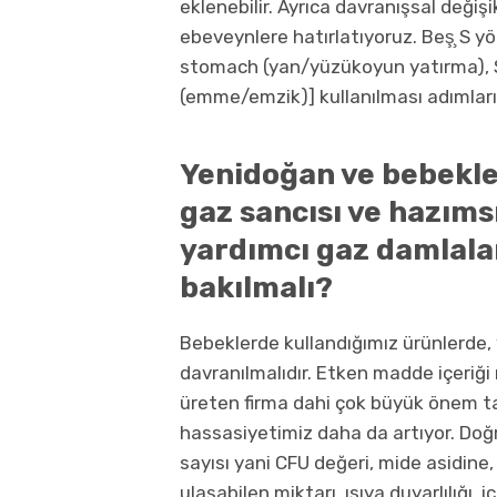
eklenebilir. Ayrıca davranışsal değişi
ebeveynlere hatırlatıyoruz. Beş̧ S 
stomach (yan/yüzükoyun yatırma), S
(emme/emzik)] kullanılması adımlar
Yenidoğan ve bebekle
gaz sancısı ve hazım
yardımcı gaz damlala
bakılmalı?
Bebeklerde kullandığımız ürünlerde, 
davranılmalıdır. Etken madde içeriği 
üreten firma dahi çok büyük önem ta
hassasiyetimiz daha da artıyor. Doğ
sayısı yani CFU değeri, mide asidine,
ulaşabilen miktarı, ısıya duyarlılığı, 